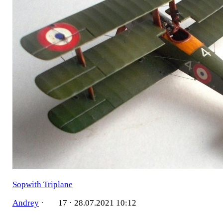
Sopwith Triplane
Andrey
·
17 ·
28.07.2021 10:12