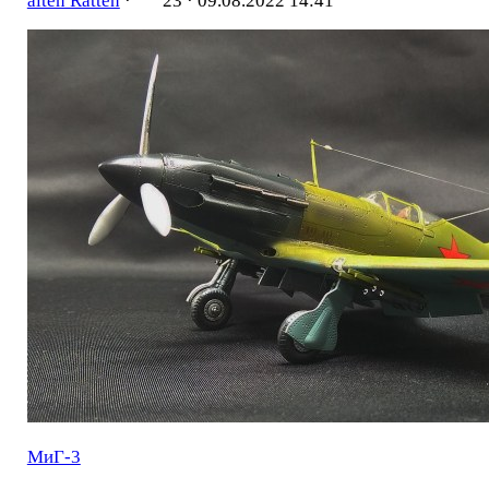
alten Ratten
·
23 ·
09.08.2022 14:41
МиГ-3