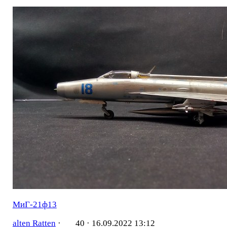
МиГ-21ф13
alten Ratten
·
40 ·
16.09.2022 13:12