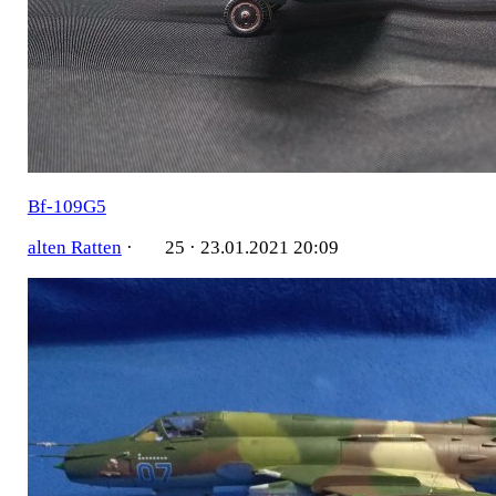
Bf-109G5
alten Ratten
·
25 ·
23.01.2021 20:09