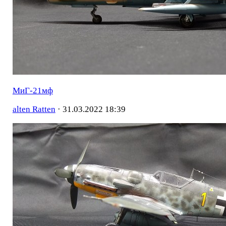
МиГ-21мф
alten Ratten
·
31.03.2022 18:39