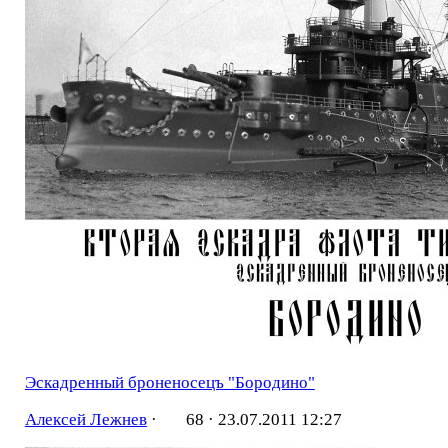
Эскадренный броненосецъ "Бородино"
Алексей Лежнев
·
68 ·
23.07.2011 12:27