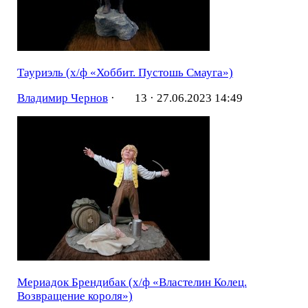
Тауриэль (х/ф «Хоббит. Пустошь Смауга»)
Владимир Чернов
·
13 ·
27.06.2023 14:49
Мериадок Брендибак (х/ф «Властелин Колец.
Возвращение короля»)