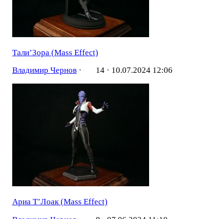
Тали’Зора (Mass Effect)
Владимир Чернов
·
14 ·
10.07.2024 12:06
Ариа Т’Лоак (Mass Effect)