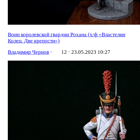
Воин королевской гвардии Рохана (х/ф «Властелин
Колец. Две крепости»)
Владимир Чернов
·
12 ·
23.05.2023 10:27