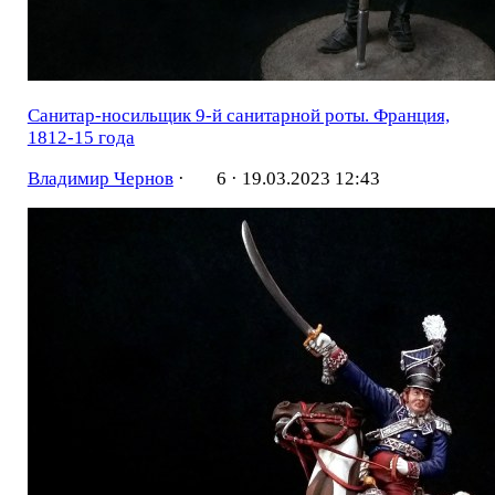
Санитар-носильщик 9-й санитарной роты. Франция,
1812-15 года
Владимир Чернов
·
6 ·
19.03.2023 12:43