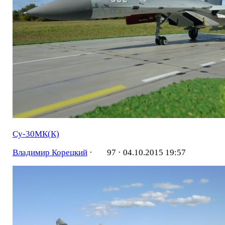
Су-30МК(К)
Владимир Корецкий
·
97 ·
04.10.2015 19:57