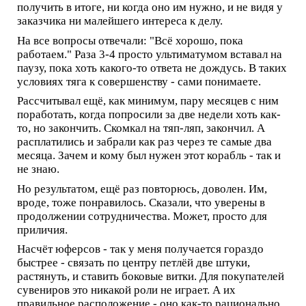
получить в итоге, ни когда оно им нужно, и не видя у
заказчика ни малейшего интереса к делу.
На все вопросы отвечали: "Всё хорошо, пока
работаем." Раза 3-4 просто ультиматумом вставал на
паузу, пока хоть какого-то ответа не дождусь. В таких
условиях тяга к совершенству - сами понимаете.
Рассчитывал ещё, как минимум, пару месяцев с ним
поработать, когда попросили за две недели хоть как-
то, но закончить. Скомкал на тяп-ляп, закончил. А
расплатились и забрали как раз через те самые два
месяца. Зачем и кому был нужен этот корабль - так и
не знаю.
Но результатом, ещё раз повторюсь, доволен. Им,
вроде, тоже понравилось. Сказали, что уверены в
продолжении сотрудничества. Может, просто для
приличия.
Насчёт юферсов - так у меня получается гораздо
быстрее - связать по центру петлёй две штуки,
растянуть, и ставить боковые витки. Для покупателей
сувениров это никакой роли не играет. А их
правильное расположение - оно как-то рационально