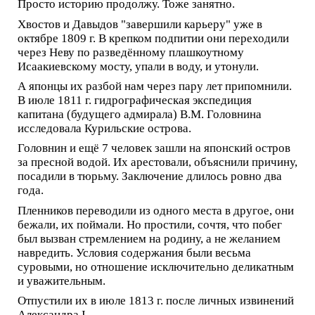
Просто историю продолжу. Тоже занятно.
Хвостов и Давыдов "завершили карьеру" уже в
октябре 1809 г. В крепком подпитии они переходили
через Неву по разведённому плашкоутному
Исаакиевскому мосту, упали в воду, и утонули.
А японцы их разбой нам через пару лет припомнили.
В июле 1811 г. гидрографическая экспедиция
капитана (будущего адмирала) В.М. Головнина
исследовала Курильские острова.
Головнин и ещё 7 человек зашли на японский остров
за пресной водой. Их арестовали, объяснили причину,
посадили в тюрьму. Заключение длилось ровно два
года.
Пленников переводили из одного места в другое, они
бежали, их поймали. Но простили, сочтя, что побег
был вызван стремлением на родину, а не желанием
навредить. Условия содержания были весьма
суровыми, но отношение исключительно деликатным
и уважительным.
Отпустили их в июле 1813 г. после личных извинений
Александра I .