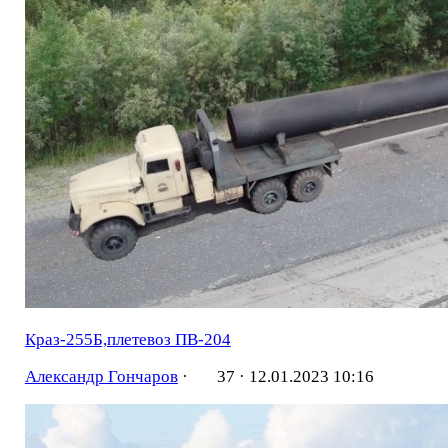
Краз-255Б,плетевоз ПВ-204
Александр Гончаров
·
37 ·
12.01.2023 10:16