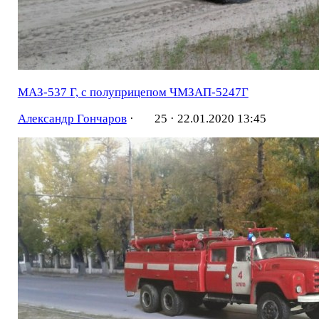
МАЗ-537 Г, с полуприцепом ЧМЗАП-5247Г
Александр Гончаров
·
25 ·
22.01.2020 13:45