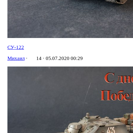
СУ-122
Михаил
·
14 ·
05.07.2020 00:29