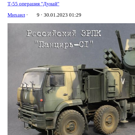
Т-55 операция "Дунай"
Михаил
·
9 ·
30.01.2023 01:29