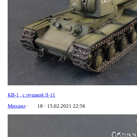
КВ-1 , с пушкой Л-11
Михаил
·
18 ·
15.02.2021 22:56