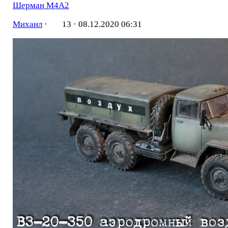
Шерман М4А2
Михаил
·
13 ·
08.12.2020 06:31