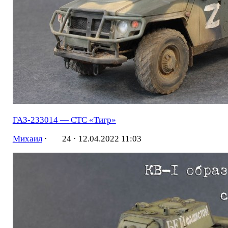
ГАЗ-233014 — СТС «Тигр»
Михаил
·
24 ·
12.04.2022 11:03