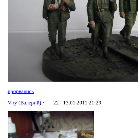
прорвались
V-ry (Валерий)
·
22 ·
13.01.2011 21:29