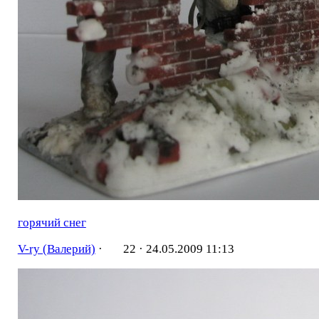
горячий снег
V-ry (Валерий)
·
22 ·
24.05.2009 11:13