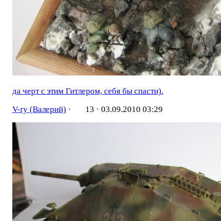
да черт с этим Гитлером, себя бы спасти).
V-ry (Валерий)
·
13 ·
03.09.2010 03:29