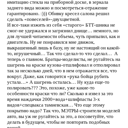
имитацию стекла на приборной доске, в зеркала
заднего вида можно и посмотреться-отражение
гарантировано. :))) Обивку кресел салона решил
сделать «повеселей»-двухцветной.
И все-таки изжить из себя «старого» БТТ-шника не
смог-не удержался и загрязнил днище… немного, но
для лучшей читаемости объема, чуть припылил, как и
двигатель. Ну не понравился мне движок,
выкрашенный лишь в базу, ну не настоящий он какой-
то, игрушечный… Так что сделал-то что сделал… А
теперь о главном. Братцы-моделисты, не ругайтесь на
шагрень на краске кузова-отшлифовал и отполировал
так за несколько дней, что в нем отражается все, что
вокруг. Даже, как говорится «рука бойца рубить
устала…» А шагрень осталась… Ну куда еще-то
полировать??? Это, похоже, уже какие-то
особенности краски что ли? Сколько я извел за это
время наждачки 2000+вода+шлифпасты 3-х
видов+спецвакса тамиевская… Что еще этому
покрытию надо? Так что, МЭТРЫ-строители моделей
авто, вы уж не ругайтесь за это, а посоветуйте, что
делать в будущем, чтобы не повторять подобных
вещей…