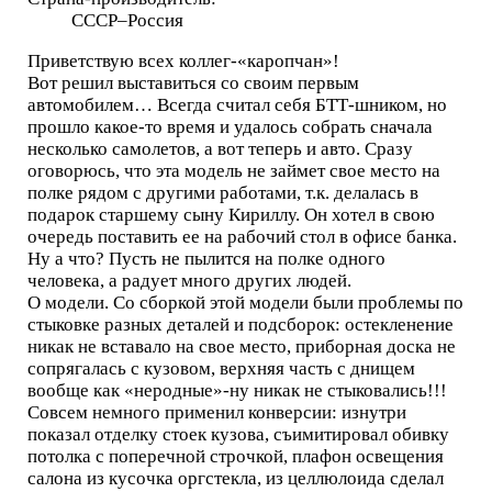
СССР–Россия
Приветствую всех коллег-«каропчан»!
Вот решил выставиться со своим первым
автомобилем… Всегда считал себя БТТ-шником, но
прошло какое-то время и удалось собрать сначала
несколько самолетов, а вот теперь и авто. Сразу
оговорюсь, что эта модель не займет свое место на
полке рядом с другими работами, т.к. делалась в
подарок старшему сыну Кириллу. Он хотел в свою
очередь поставить ее на рабочий стол в офисе банка.
Ну а что? Пусть не пылится на полке одного
человека, а радует много других людей.
О модели. Со сборкой этой модели были проблемы по
стыковке разных деталей и подсборок: остекленение
никак не вставало на свое место, приборная доска не
сопрягалась с кузовом, верхняя часть с днищем
вообще как «неродные»-ну никак не стыковались!!!
Совсем немного применил конверсии: изнутри
показал отделку стоек кузова, съимитировал обивку
потолка с поперечной строчкой, плафон освещения
салона из кусочка оргстекла, из целлюлоида сделал