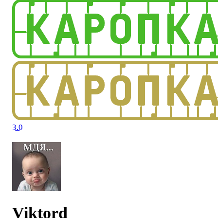
3.0
Viktord