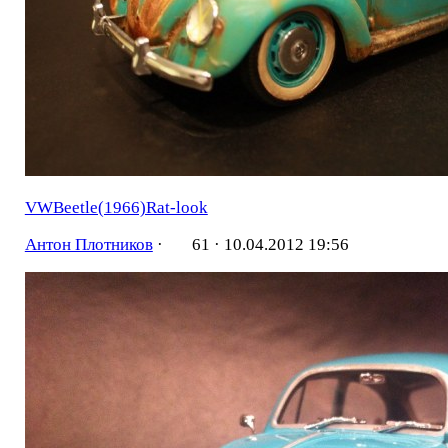
VWBeetle(1966)Rat-look
Антон Плотников
·
61 ·
10.04.2012 19:56