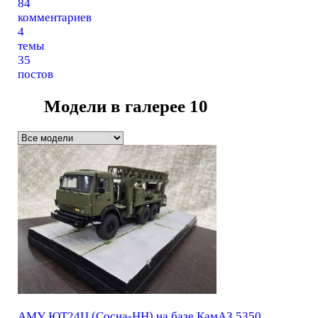
84
комментариев
4
темы
35
постов
Модели в галерее
10
АМУ ЮТ24Ц (Сосна-НН) на базе КамАЗ 5350