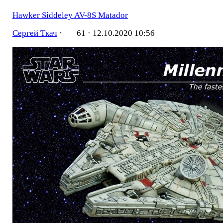
Hawker Siddeley AV-8S Matador
Сергей Ткач
·
61 ·
12.10.2020 10:56