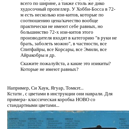
всего по ширине, а также столь же дико
худосочный пропеллер. У Хобби-Босса в 72-
м есть несколько изи-китов, которые по
соотношению цена/качество вообще
практически не имеют себе равных, но
большинство 72-х изи-китов этого
производителя входят в категорию "в руки не
брать, заболеть можно", в частности, все
Спитфайры, все Корсары, все Эмили, все
Айракобры и др.
Скажите пожалуйста, а какие это изикиты?
Которые не имеют равных?
Например, Си Хаук, Ягуар, Томкэт...
Кстати , с цветами в инструкции они наврали. Для
примера- классическая коробка НОВО со
стандартными цветами...