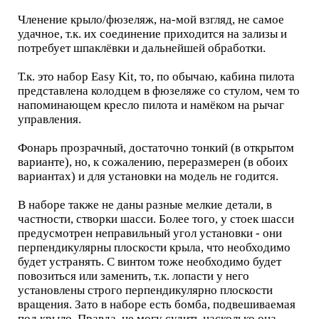
Членение крыло/фюзеляж, на-мой взгляд, не самое
удачное, т.к. их соединение приходится на зализы и
потребует шпаклёвки и дальнейшей обработки.
Т.к. это набор Easy Kit, то, по обычаю, кабина пилота
представлена колодцем в фюзеляже со стулом, чем то
напоминающем кресло пилота и намёком на рычаг
управления.
Фонарь прозрачный, достаточно тонкий (в открытом
варианте), но, к сожалению, переразмерен (в обоих
вариантах) и для установки на модель не годится.
В наборе также не даны разные мелкие детали, в
частности, створки шасси. Более того, у стоек шасси
предусмотрен неправильный угол установки - они
перпендикулярны плоскости крыла, что необходимо
будет устранять. С винтом тоже необходимо будет
повозиться или заменить, т.к. лопасти у него
установлены строго перпендикулярно плоскости
вращения. Зато в наборе есть бомба, подвешиваемая
под крыло. Правда, не могу судить насколько она