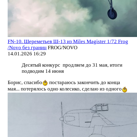
FN-10. Шереметьев Ш-13 из Miles Magister 1/72 Frog
/Novo без границ
FROG/NOVO
14.01.2026 16:29
Десятый конкурс продляем до 31 мая, итоги
подводим 14 июня
Борис, спасибо
постараюсь закончить до конца
мая... потерялось одно колесико, сделаю из одного