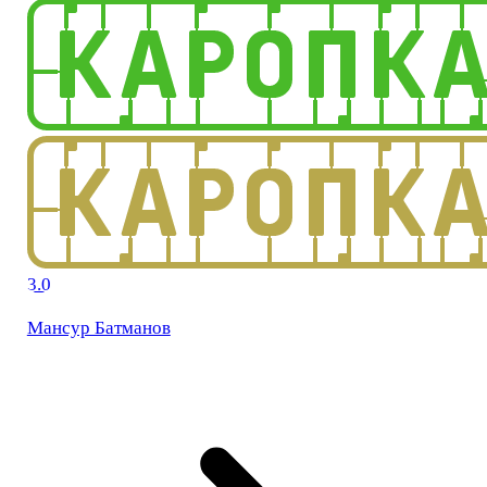
3.0
Мансур Батманов