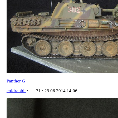
Panther G
coldrabbit
·
31 ·
29.06.2014 14:06