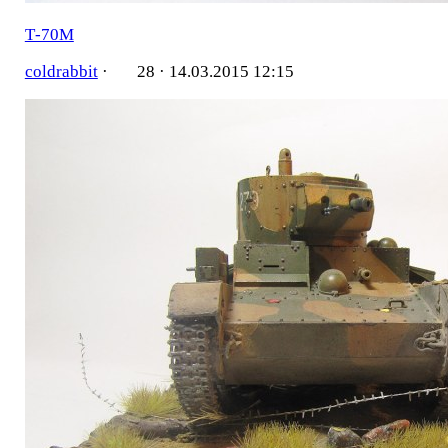
Т-70М
coldrabbit
·
28 ·
14.03.2015 12:15