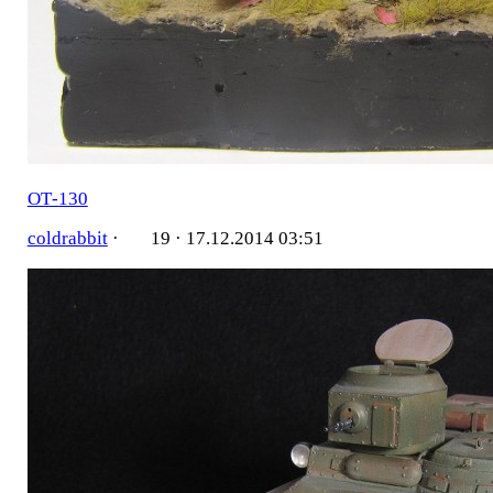
ОТ-130
coldrabbit
·
19 ·
17.12.2014 03:51