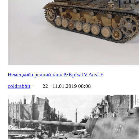
Немецкий средний танк PzKpfw IV Ausf.E
coldrabbit
·
22 ·
11.01.2019 08:08