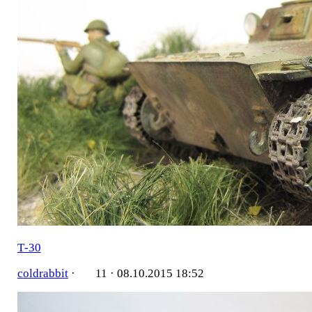
Т-30
coldrabbit
·
11 ·
08.10.2015 18:52