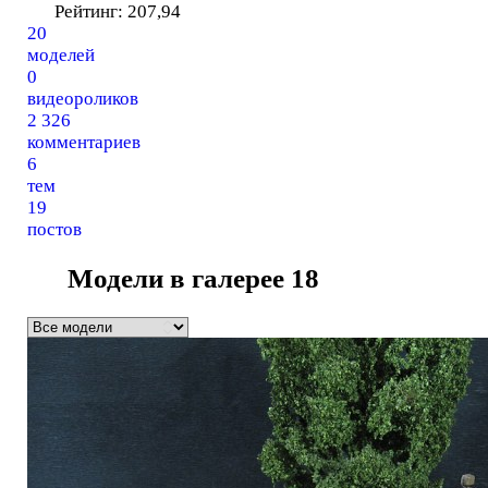
Рейтинг:
207,94
20
моделей
0
видеороликов
2 326
комментариев
6
тем
19
постов
Модели в галерее
18