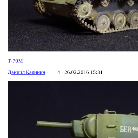
Т-70М
Даниил Калинин
·
4 ·
26.02.2016 15:31