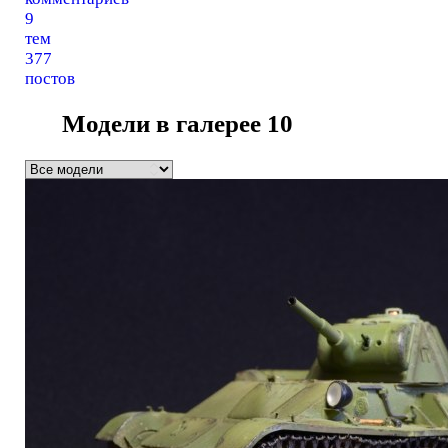
9
тем
377
постов
Модели в галерее
10