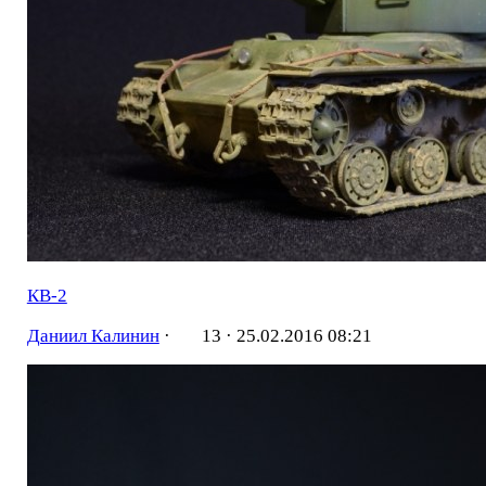
КВ-2
Даниил Калинин
·
13 ·
25.02.2016 08:21