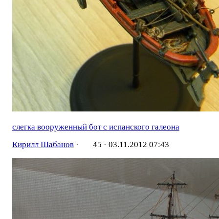
слегка вооруженный бот с испанского галеона
Кирилл Шабанов
·
45 ·
03.11.2012 07:43