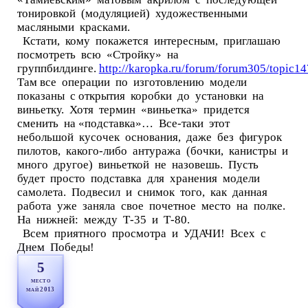
тонировкой (модуляцией) художественными
масляными красками.
Кстати, кому покажется интересным, приглашаю
посмотреть всю «Стройку» на
группбилдинге.
http://karopka.ru/forum/forum305/topic14
Там все операции по изготовлению модели
показаны с открытия коробки до установки на
виньетку. Хотя термин «виньетка» придется
сменить на «подставка»… Все-таки этот
небольшой кусочек основания, даже без фигурок
пилотов, какого-либо антуража (бочки, канистры и
много другое) виньеткой не назовешь. Пусть
будет просто подставка для хранения модели
самолета. Подвесил и снимок того, как данная
работа уже заняла свое почетное место на полке.
На нижней: между Т-35 и Т-80.
Всем приятного просмотра и УДАЧИ! Всех с
Днем Победы!
5
место
май 2013