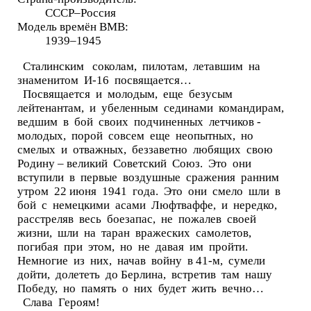
СССР–Россия
Модель времён ВМВ:
1939–1945
Сталинским соколам, пилотам, летавшим на
знаменитом И-16 посвящается…
Посвящается и молодым, еще безусым
лейтенантам, и убеленным сединами командирам,
ведшим в бой своих подчиненных летчиков -
молодых, порой совсем еще неопытных, но
смелых и отважных, беззаветно любящих свою
Родину – великий Советский Союз. Это они
вступили в первые воздушные сражения ранним
утром 22 июня 1941 года. Это они смело шли в
бой с немецкими асами Люфтваффе, и нередко,
расстреляв весь боезапас, не пожалев своей
жизни, шли на таран вражеских самолетов,
погибая при этом, но не давая им пройти.
Немногие из них, начав войну в 41-м, сумели
дойти, долететь до Берлина, встретив там нашу
Победу, но память о них будет жить вечно…
Слава Героям!