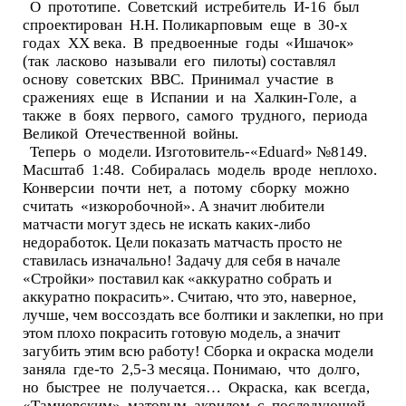
О прототипе. Советский истребитель И-16 был
спроектирован Н.Н. Поликарповым еще в 30-х
годах ХХ века. В предвоенные годы «Ишачок»
(так ласково называли его пилоты) составлял
основу советских ВВС. Принимал участие в
сражениях еще в Испании и на Халкин-Голе, а
также в боях первого, самого трудного, периода
Великой Отечественной войны.
Теперь о модели. Изготовитель-«Eduard» №8149.
Масштаб 1:48. Собиралась модель вроде неплохо.
Конверсии почти нет, а потому сборку можно
считать «изкоробочной». А значит любители
матчасти могут здесь не искать каких-либо
недоработок. Цели показать матчасть просто не
ставилась изначально! Задачу для себя в начале
«Стройки» поставил как «аккуратно собрать и
аккуратно покрасить». Считаю, что это, наверное,
лучше, чем воссоздать все болтики и заклепки, но при
этом плохо покрасить готовую модель, а значит
загубить этим всю работу! Сборка и окраска модели
заняла где-то 2,5-3 месяца. Понимаю, что долго,
но быстрее не получается… Окраска, как всегда,
«Тамиевским» матовым акрилом с последующей