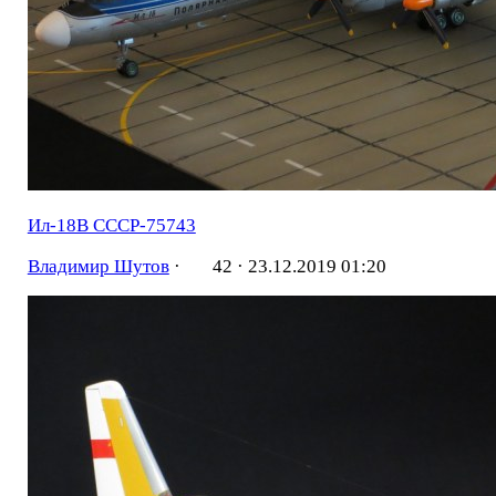
Ил-18В СССР-75743
Владимир Шутов
·
42 ·
23.12.2019 01:20