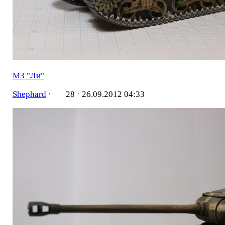
M3 "Ли"
Shephard
·
28 ·
26.09.2012 04:33