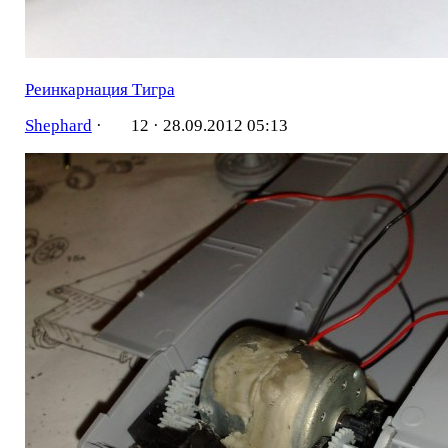
Реинкарнация Тигра
Shephard
·
12 ·
28.09.2012 05:13