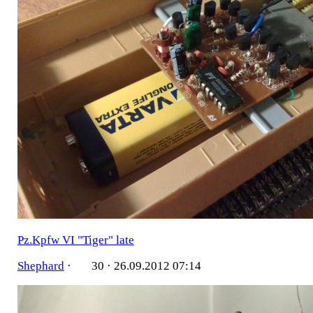
Pz.Kpfw VI "Tiger" late
Shephard
·
30 ·
26.09.2012 07:14