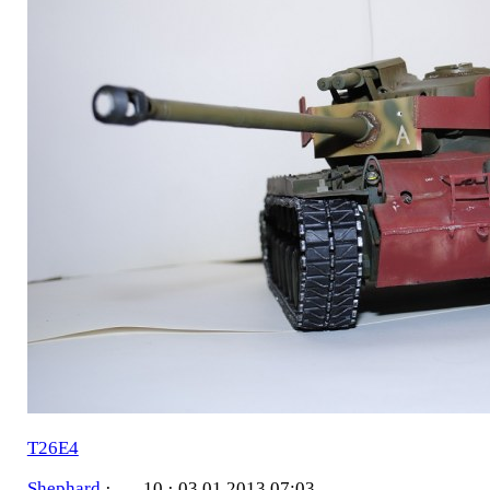
T26E4
Shephard
·
10 ·
03.01.2013 07:03