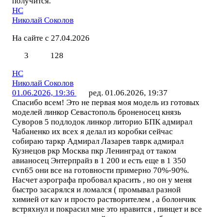
получится.
НС
Николай Соколов
На сайте с 27.04.2026
3
128
НС
Николай Соколов
01.06.2026, 19:36
ред. 01.06.2026, 19:37
Спасибо всем! Это не первая моя модель из готовых
моделей линкор Севастополь броненосец князь
Суворов 5 подлодок линкор литорио БПК адмирал
Чабаненко их всех я делал из коробки сейчас
собираю таркр Адмирал Лазарев таврк адмирал
Кузнецов ркр Москва пкр Ленинград от таком
авианосец Энтерпрайз в 1 200 и есть еще в 1 350
cvn65 они все на готовности примерно 70%-90%.
Насчет аэрографа пробовал красить , но он у меня
быстро засарялся и ломался ( промывал разной
химией от каv и просто растворителем , а болончик
встряхнул и покрасил мне это нравится , пинцет и все