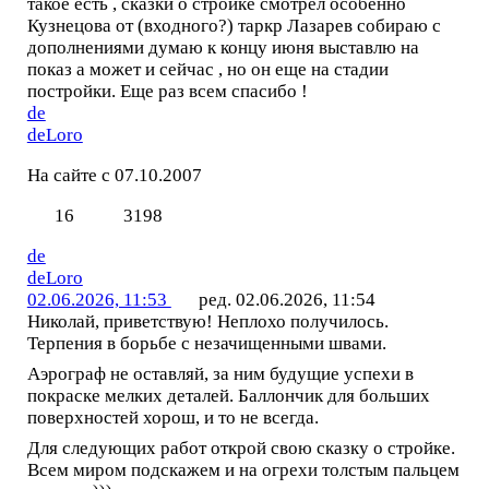
такое есть , сказки о стройке смотрел особенно
Кузнецова от (входного?) таркр Лазарев собираю с
дополнениями думаю к концу июня выставлю на
показ а может и сейчас , но он еще на стадии
постройки. Еще раз всем спасибо !
de
deLoro
На сайте с 07.10.2007
16
3198
de
deLoro
02.06.2026, 11:53
ред. 02.06.2026, 11:54
Николай, приветствую! Неплохо получилось.
Терпения в борьбе с незачищенными швами.
Аэрограф не оставляй, за ним будущие успехи в
покраске мелких деталей. Баллончик для больших
поверхностей хорош, и то не всегда.
Для следующих работ открой свою сказку о стройке.
Всем миром подскажем и на огрехи толстым пальцем