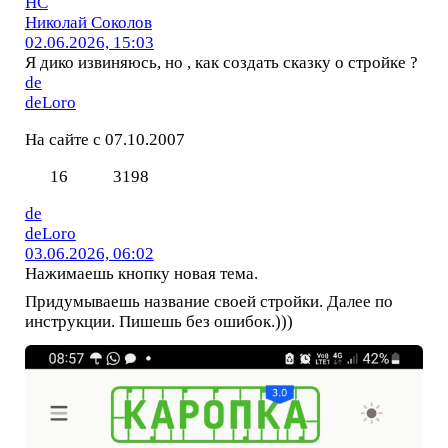
НС
Николай Соколов
02.06.2026, 15:03
Я дико извиняюсь, но , как создать сказку о стройке ?
de
deLoro
На сайте с 07.10.2007
16
3198
de
deLoro
03.06.2026, 06:02
Нажимаешь кнопку новая тема.
Придумываешь название своей стройки. Далее по
инструкции. Пишешь без ошибок.)))