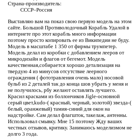
Страна-производитель:
СССР–Россия
Выставляю вам на показ свою первую модель на этом
сайте. Большой Противолодочный Корабль Удалой в
интернете про этот корабль много информации
поэтому просто копировать ее из Википедии не буду.
Модель в масштабе 1 350 от фирмы трумпетер.
Модель делал из коробки с добавлением лееров от
микродизайн и флагов от бегемот. Модель
качественная,собирается хорошо детализация на
твердую 4 из минусов отсутствие леерного
ограждения ( фототравления очень мало) носовой
бульб из 2 деталей так до конца шов убрать у меня и
не получилось, рбу желают оставлять лучшего.
Красил красками из боллончиков Jiglе-основной
серый цвет,kudo-( красный, черный, золотой) звезда-(
белый, оранжевый) тамия-синий для окон на
надстройке. Сам делал флагшток, такелаж, антенны.
Использовал смывку. Мне 15 поэтому Жду ваших
честных отзывов, критику. Занимаюсь моделизмом не
долго 3 года.