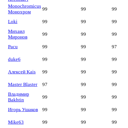
Monochromicus
99
99
99
Монохром
Loki
99
99
99
Михаил
99
99
99
Миронов
Pacu
99
99
97
duke6
99
99
99
Алексей Kais
99
99
99
Master Blaster
97
99
99
Владимир
99
99
99
Bakhtin
Игорь Ушаков
99
99
99
Mike63
99
99
99