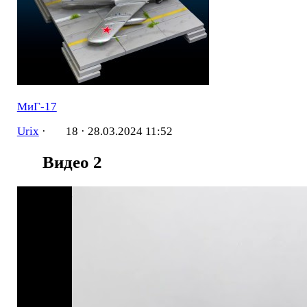
МиГ-17
Urix
·
18 ·
28.03.2024 11:52
Видео
2