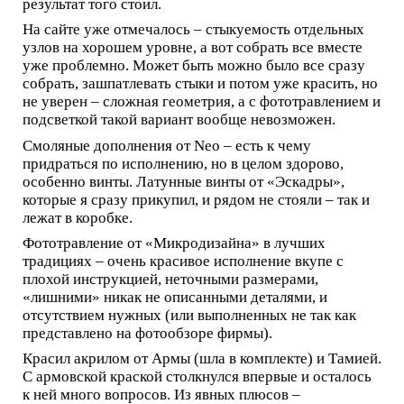
результат того стоил.
На сайте уже отмечалось – стыкуемость отдельных
узлов на хорошем уровне, а вот собрать все вместе
уже проблемно. Может быть можно было все сразу
собрать, зашпатлевать стыки и потом уже красить, но
не уверен – сложная геометрия, а с фототравлением и
подсветкой такой вариант вообще невозможен.
Смоляные дополнения от Neo – есть к чему
придраться по исполнению, но в целом здорово,
особенно винты. Латунные винты от «Эскадры»,
которые я сразу прикупил, и рядом не стояли – так и
лежат в коробке.
Фототравление от «Микродизайна» в лучших
традициях – очень красивое исполнение вкупе с
плохой инструкцией, неточными размерами,
«лишними» никак не описанными деталями, и
отсутствием нужных (или выполненных не так как
представлено на фотообзоре фирмы).
Красил акрилом от Армы (шла в комплекте) и Тамией.
С армовской краской столкнулся впервые и осталось
к ней много вопросов. Из явных плюсов –