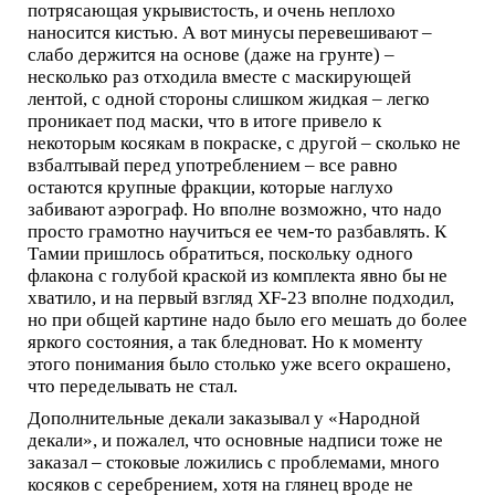
потрясающая укрывистость, и очень неплохо
наносится кистью. А вот минусы перевешивают –
слабо держится на основе (даже на грунте) –
несколько раз отходила вместе с маскирующей
лентой, с одной стороны слишком жидкая – легко
проникает под маски, что в итоге привело к
некоторым косякам в покраске, с другой – сколько не
взбалтывай перед употреблением – все равно
остаются крупные фракции, которые наглухо
забивают аэрограф. Но вполне возможно, что надо
просто грамотно научиться ее чем-то разбавлять. К
Тамии пришлось обратиться, поскольку одного
флакона с голубой краской из комплекта явно бы не
хватило, и на первый взгляд XF-23 вполне подходил,
но при общей картине надо было его мешать до более
яркого состояния, а так бледноват. Но к моменту
этого понимания было столько уже всего окрашено,
что переделывать не стал.
Дополнительные декали заказывал у «Народной
декали», и пожалел, что основные надписи тоже не
заказал – стоковые ложились с проблемами, много
косяков с серебрением, хотя на глянец вроде не