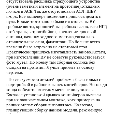
отсутствовала расшивка страхующего устройства
(очень заметный элемент на прототипе),откидных
лючков и АСБ. Так же отсутствовали АСЛ, ШБУ,
якорь. Все вышеперечисленное пришлось делать с
нуля. Кроме этого заново были изготовлены ВУ,
гребные винты, кронштейны гребных валов, тяги НГР,
скоб-трапы,ветроотбойник, крепление тросовой
антенны, начинку ходового мостика,сигнально-
отличительные огни, флагштоки. Но больше всего
времени было затрачено на стартовый стол.
Практически пришлось изготавливать заново.Кстати,
при изготовлении ВУ не советую руководствоваться
фото музея. По моему там сборная солянка без
оглядки на прототип. Лучше принять за основу
чертежи.
По стыкуемости деталей проблемы были только с
надстройкой в районе крышек контейнеров. Но так до
конца победить пластик у меня не получилось.
Косяки с установкой крышек контейнеров вылезли
при их окончательном монтаже, хотя примерка на
ранних этапах сборки выполнялась. Коллегам,
планирующим сборку данной модели, рекомендую