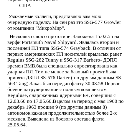
США
Уважаемые коллеги, представляю вам мою
очередную поделку. На сей раз это SSG-577 Growler
от компании "МикроМир".
Несколько слов о прототипе. Заложена 15.02.55 на
верфи Portsmuth Naval Shipyard. Являлась второй и
последней ПЛ типа SSG-574 Grayback. В отличии от
первых американских ПЛ носителей крылатых ракет
Regulus SSG-282 Tunny и SSG-317 Barbero- ДЭПЛ
времен ВМВ,была специально спроектирована как
ударная ПЛ. Тем не менее за базовый проект была
принята ДЗПЛ SS-576 Darter ( по другим данным SS-
563 Tang).Заказ был передан флоту 30.08.58.Первое
боевое патрулирование с полным комплектом
Reguluse, снаряженных ядерными БЧ, совершил с
12.03.60 по 17.05.60.В целом за период с мая 1960 по
декабрь 1963 прошел 9 (по другим данным 8)
автономок,каждая продолжительностью более 2-х
месяцев. Выведена из боевого состава флота
25.05.64.