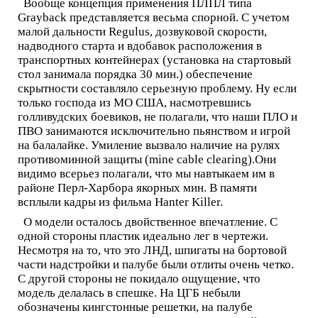
Вообще концепция применения ПЛПЛ типа
Grayback представляется весьма спорной. С учетом
малой дальности Regulus, дозвуковой скорости,
надводного старта и вдобавок расположения в
транспортных контейнерах (установка на стартовый
стол занимала порядка 30 мин.) обеспечение
скрытности составляло серьезную проблему. Ну если
только господа из МО США, насмотревшись
голливудских боевиков, не полагали, что наши ПЛО и
ПВО занимаются исключительно пьянством и игрой
на балалайке. Умиление вызвало наличие на рулях
противоминной защиты (mine cable clearing).Они
видимо всерьез полагали, что мы навтыкаем им в
районе Перл-Харбора якорных мин. В памяти
всплыли кадры из фильма Hanter Killer.
О модели осталось двойственное впечатление. С
одной стороны пластик идеально лег в чертежи.
Несмотря на то, что это ЛНД, шпигаты на бортовой
части надстройки и палубе были отлиты очень четко.
С другой стороны не покидало ощущение, что
модель делалась в спешке. На ЦГБ небыли
обозначены кингстонные решетки, на палубе