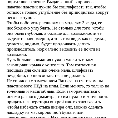
портит впечатление. Выдавленный в процессе
накатки пластик нужно бы сошлифовать так, чтобы
осталось только углубление без приподнятых вокруг
него выступов.
Чтобы побороть расшивку на моделях Звезды, ее
необходимо углублять. Не столько для того, чтобы
она была глубокая, а больше для возможности ее
выделить равномерно, а то в том виде, как ее делал,
делает и, видимо, будет продолжать делать
производитель, нормально выделить ее почти не
возможно.
Чуть больше внимания нужно уделить стыку
законцовки крыла с консолью. Там контактная
площадь для склейки очень мала, шлифовать
неудобно, но шов оставаться не должен.
Не согласен с замечанием Вагифа на счет замены
пластикового ПВД на иглы. Если менять, то только на
точенный и масштабный. Если заморачиваться с
иглами разного диаметра, то им нужно и конусность
придать и генераторы вихрей как-то заколхозить.
Чтобы избежать стыка визира олс, можно сделать
накладку из маскировочной бумаги или
алюминиевого скотча. На прототипе там как раз что-