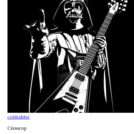
coldrabbit
Спонсор