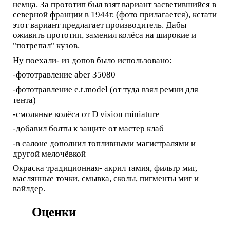
немца. За прототип был взят вариант засветившийся в
северной франции в 1944г. (фото прилагается), кстати
этот вариант предлагает производитель. Дабы
оживить прототип, заменил колёса на широкие и
"потрепал" кузов.
Ну поехали- из допов было использовано:
-фототравление aber 35080
-фототравление e.t.model (от туда взял ремни для
тента)
-смоляные колёса от D vision miniature
-добавил болты к защите от мастер клаб
-в салоне дополнил топливными магистралями и
другой мелочёвкой
Окраска традиционная- акрил тамия, фильтр миг,
маслянные точки, смывка, сколы, пигменты миг и
вайлдер.
Оценки