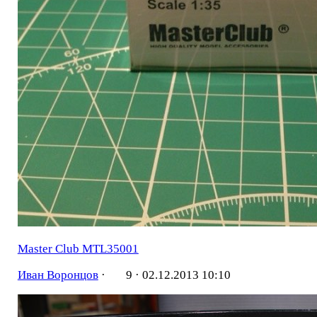
Master Club MTL35001
Иван Воронцов
·
9 ·
02.12.2013 10:10