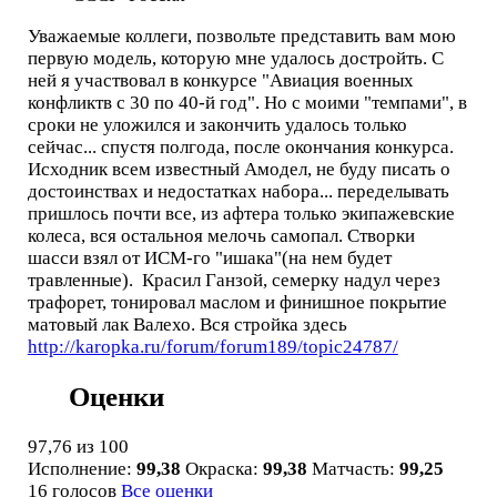
Уважаемые коллеги, позвольте представить вам мою
первую модель, которую мне удалось достройть. С
ней я участвовал в конкурсе "Авиация военных
конфликтв с 30 по 40-й год". Но с моими "темпами", в
сроки не уложился и закончить удалось только
сейчас... спустя полгода, после окончания конкурса.
Исходник всем известный Амодел, не буду писать о
достоинствах и недостатках набора... переделывать
пришлось почти все, из афтера только экипажевские
колеса, вся остальноя мелочь самопал. Створки
шасси взял от ИСМ-го "ишака"(на нем будет
травленные). Красил Ганзой, семерку надул через
трафорет, тонировал маслом и финишное покрытие
матовый лак Валехо. Вся стройка здесь
http://karopka.ru/forum/forum189/topic24787/
Оценки
97,76
из 100
Исполнение:
99,38
Окраска:
99,38
Матчасть:
99,25
16 голосов
Все оценки