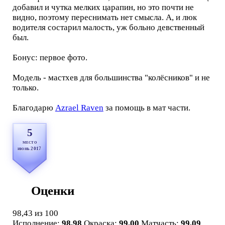
добавил и чутка мелких царапин, но это почти не
видно, поэтому переснимать нет смысла. А, и люк
водителя состарил малость, уж больно девственный
был.
Бонус: первое фото.
Модель - мастхев для большинства "колёсников" и не
только.
Благодарю
Azrael Raven
за помощь в мат части.
5
место
июнь 2017
Оценки
98,43
из 100
Исполнение:
98,98
Окраска:
99,00
Матчасть:
99,09