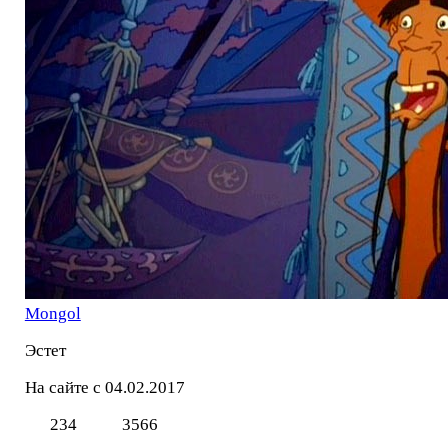
Mоngol
Эстет
На сайте с 04.02.2017
234
3566