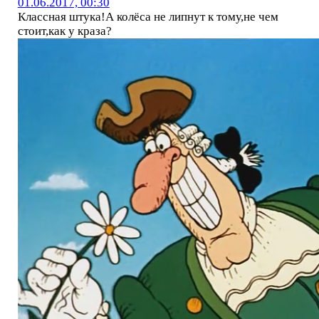
01.06.2017, 00:30
Классная штука!А колёса не липнут к тому,не чем
стоит,как у краза?