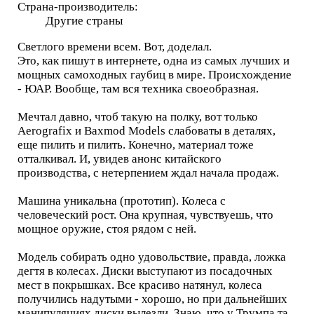
Страна-производитель:
Другие страны
Светлого времени всем. Вот, доделал.
Это, как пишут в интернете, одна из самых лучших и
мощных самоходных гаубиц в мире. Происхождение
- ЮАР. Вообще, там вся техника своеобразная.
Мечтал давно, чтоб такую на полку, вот только
Aerografix и Baxmod Models слабоваты в деталях,
еще пилить и пилить. Конечно, материал тоже
отталкивал. И, увидев анонс китайского
производства, с нетерпением ждал начала продаж.
Машина уникальна (прототип). Колеса с
человеческий рост. Она крупная, чувствуешь, что
мощное оружие, стоя рядом с ней.
Модель собирать одно удовольствие, правда, ложка
дегтя в колесах. Диски выступают из посадочных
мест в покрышках. Все красиво натянул, колеса
получились надутыми - хорошо, но при дальнейших
манипуляциях диски вылезли. Знаю, что у Трумпа та