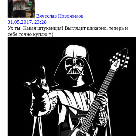
Вячеслав Новожилов
31.05.2017, 23:28
Ух ты! Какая штукенция! Выглядит шикарно, теперь и
себе точно куплю =)