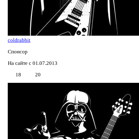
coldrabbit
Спонсор
На сайте с 01.07.2013
18
20