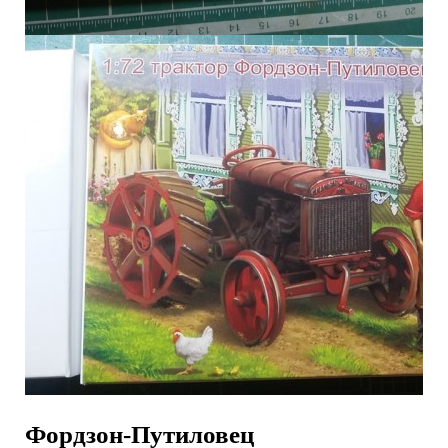
Фордзон-Путиловец