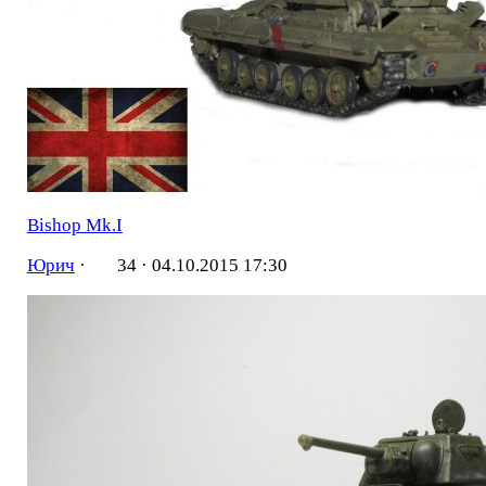
Bishop Mk.I
Юрич
·
34 ·
04.10.2015 17:30