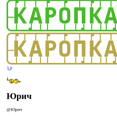
3.0
Юрич
@Юрич