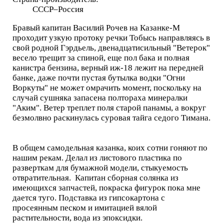
СССР–Россия
Бравый капитан Василий Рочев на Казанке-М
проходит узкую протоку речки Тобысь направляясь в
свой родной Гэрдьель, двенадцатисильный "Ветерок"
весело трещит за спиной, еще пол бака и полная
канистра бензина, верный иж-18 лежит на передней
банке, даже почти пустая бутылка водки "Огни
Воркуты" не может омрачить момент, поскольку на
случай сушняка запасена полтораха минералки
"Аким". Ветер треплет поля старой панамы, а вокруг
безмолвно раскинулась суровая тайга седого Тимана.
В общем самодельная казанка, коих сотни гоняют по
нашим рекам. Делал из листового пластика по
разверткам для бумажной модели, стыкуемость
отвратительная. Капитан сборная солянка из
имеющихся запчастей, покраска фигурок пока мне
дается туго. Подставка из гипсокартона с
просеянным песком и имитацией вялой
растительности, вода из эпоксидки.