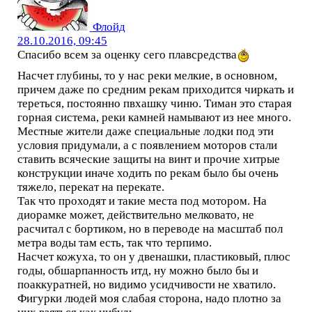
Флойд
28.10.2016, 09:45
Спасибо всем за оценку сего плавсредства
Насчет глубины, то у нас реки мелкие, в основном,
причем даже по средним рекам приходится чиркать и
тереться, постоянно пвхашку чиню. Тиман это старая
горная система, реки камней намывают из нее много.
Местные жители даже специальные лодки под эти
условия придумали, а с появлением моторов стали
ставить всяческие защиты на винт и прочие хитрые
конструкции иначе ходить по рекам было бы очень
тяжело, перекат на перекате.
Так что проходят и такие места под мотором. На
диорамке может, действительно мелковато, не
расчитал с бортиком, но в переводе на масштаб пол
метра воды там есть, так что терпимо.
Насчет кожуха, то он у двенашки, пластиковый, плюс
годы, обшарпанность итд, ну можно было бы и
поаккуратней, но видимо усидчивости не хватило.
Фигурки людей моя слабая сторона, надо плотно за