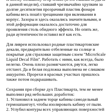
в данной модели), ставший чрезвычайно хрупким за
долгие десятилетия прозрачный пластик фонаря
кабины весь пошёл трещинами при вклеивании в
корпус. Зазоры и здесь оказались значительными, и
этой деформации оказалось достаточно для
проявления столь обидного эффекта. Но опять же,
ради аутентичности оставил всё как есть.
Для ливреи использовал родные пластикартовские
декали, предварительно отбеленные на солнце и
покрытые для страховки защитным слоем "MicroScale
Liquid Decal Film". Работать с ними, как всегда, было
нелегко. Очень плохо размягчаются, рвутся, легко
отстают. Да и белая подложка выполнена не слишком
аккуратно. Прорехи в красных участках пришлось
также потом подкрашивать.
Сохраняя при сборке дух Пластикарта, тем не менее
выполнил ряд небольших доработок:
1. Установил в заднем торце кабины самодельный
гермошпангоут, чтобы изолировать кабину от пыли.
2. Углубил контуры всех управляющих поверхностей