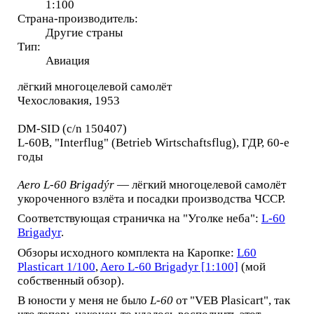
1:100
Страна-производитель:
Другие страны
Тип:
Авиация
лёгкий многоцелевой самолёт
Чехословакия, 1953
DM-SID (c/n 150407)
L-60B, "Interflug" (Betrieb Wirtschaftsflug), ГДР, 60-е
годы
Aero L-60 Brigadýr
— лёгкий многоцелевой самолёт
укороченного взлёта и посадки производства ЧССР.
Соответствующая страничка на "Уголке неба":
L-60
Brigadyr
.
Обзоры исходного комплекта на Каропке:
L60
Plasticart 1/100
,
Aero L-60 Brigadyr [1:100]
(мой
собственный обзор).
В юности у меня не было
L-60
от "VEB Plasicart", так