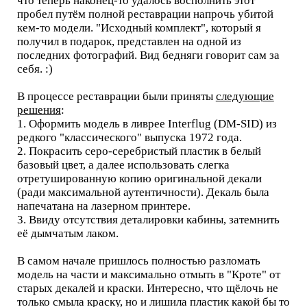
что теперь наконец-то удалось восполнить этот
пробел путём полной реставрации напрочь убитой
кем-то модели. "Исходный комплект", который я
получил в подарок, представлен на одной из
последних фотографий. Вид бедняги говорит сам за
себя. :)
В процессе реставрации были приняты
следующие
решения
:
1. Оформить модель в ливрее Interflug (DM-SID) из
редкого "классического" выпуска 1972 года.
2. Покрасить серо-серебристый пластик в белый
базовый цвет, а далее использовать слегка
отретушированную копию оригинальной декали
(ради максимальной аутентичности). Декаль была
напечатана на лазерном принтере.
3. Ввиду отсутствия деталировки кабины, затемнить
её дымчатым лаком.
В самом начале пришлось полностью разломать
модель на части и максимально отмыть в "Кроте" от
старых декалей и краски. Интересно, что щёлочь не
только смыла краску, но и лишила пластик какой бы то