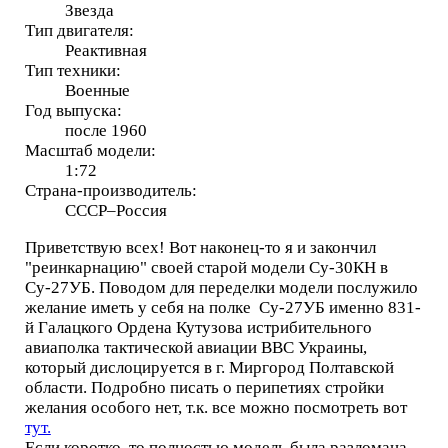
Звезда
Тип двигателя:
Реактивная
Тип техники:
Военные
Год выпуска:
после 1960
Масштаб модели:
1:72
Страна-производитель:
СССР–Россия
Приветствую всех! Вот наконец-то я и закончил
"реинкарнацию" своей старой модели Су-30КН в
Су-27УБ. Поводом для переделки модели послужило
желание иметь у себя на полке Су-27УБ именно 831-
й Галацкого Ордена Кутузова истрибительного
авиаполка тактической авиации ВВС Украины,
который дислоцируется в г. Миргород Полтавской
области. Подробно писать о перипетиях стройки
желания особого нет, т.к. все можно посмотреть вот
тут.
Если коротко, то полностью модель была разломана,