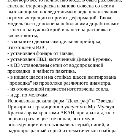
снесена старая краска и заново склеена со всеми
вытекающими последствиями в виде шпаклевания
огромных трещин и прочих деформаций. Также
модель была дополнена небольшими доработками:
- снесен наружный крой и нанесена расшивка и
клепка-винты,
- в кокпите сделана самодельная приборка,
изготовлены ИЛС,
- установлен фонарь от Павлы,
- установлен ПВД, выточенный Димой Буренко,
- в ВЗ установлены сетки от водопроводной
прокладки и чайного пакетика,
- в нишах шасси и на стойках шасси имитирована
"проводка" из проволоки различного диаметра,
- из отожженной пивжести изготовлены сопла,
- и др. по мелочам.
Использовал декали фирм "Декограф" и "Звезды".
Приваривал традиционно уксусом и Мр. Мускул.
Красил аэром красками АКАН, при дважды, т.к. с
первого раза в цвет не попал, поэтому в
последующем использовались серый, синий, и
радиопрозрачный серый из тематического набора