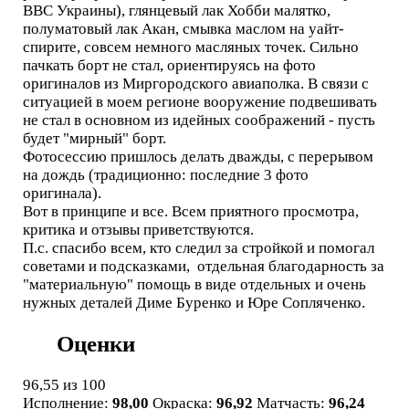
ВВС Украины), глянцевый лак Хобби малятко,
полуматовый лак Акан, смывка маслом на уайт-
спирите, совсем немного масляных точек. Сильно
пачкать борт не стал, ориентируясь на фото
оригиналов из Миргородского авиаполка. В связи с
ситуацией в моем регионе вооружение подвешивать
не стал в основном из идейных соображений - пусть
будет "мирный" борт.
Фотосессию пришлось делать дважды, с перерывом
на дождь (традиционно: последние 3 фото
оригинала).
Вот в принципе и все. Всем приятного просмотра,
критика и отзывы приветствуются.
П.с. спасибо всем, кто следил за стройкой и помогал
советами и подсказками, отдельная благодарность за
"материальную" помощь в виде отдельных и очень
нужных деталей Диме Буренко и Юре Сопляченко.
Оценки
96,55
из 100
Исполнение:
98,00
Окраска:
96,92
Матчасть:
96,24