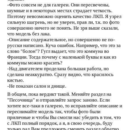
-Фото совсем не для галереи. Они пересвечены,
шумные и в некоторых местах страдает четкость.
Поэтому невозможно оценить качество ЛКП. Я узрел
сильную шагрень, но не уверен, прав ли, т.к. по фото
совершенно ничего не понять. Не зря выше сказали,
что модель без лака.
-Описание содержательное, но совершенно не по-
русски написано. Куча ошибок. Например, что это за
слово "болон"? Гугл выдает, что это коммуна во
Франции. Тогда почему с маленькой буквы и как из
коммуны можно красить?
-Над двигателем проделана большая работа, но
сделана неаккуратно. Сразу видно, что красилось
кистью.
-Не показан салон и днище.
В общем, пока вердикт такой. Меняйте раздел на
"Песочница" и отправляйте запрос заново. Если
хотите все-таки в галерею, то исправляйте описание и
переснимайте модель так, чтобы фото были
приличные и чтобы Вы смогли нас убедить в том, что
с ЛКП полный порядок, а я, в свою очередь, буду
только рад Вам предложить сменить раздел обратно