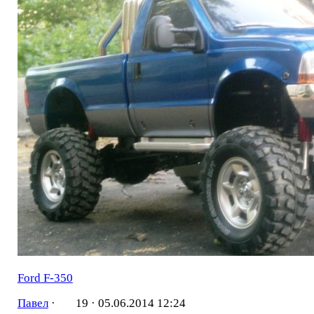
Ford F-350
Павел
·
19 ·
05.06.2014 12:24