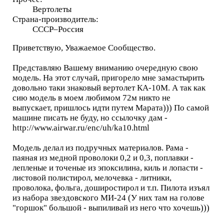
Вертолеты
Страна-производитель:
СССР–Россия
Приветствую, Уважаемое Сообщество.
Представляю Вашему вниманию очередную свою
модель. На этот случай, пригорело мне замастырить
довольно таки знаковый вертолет КА-10М. А так как
сию модель в моем любимом 72м никто не
выпускает, пришлось идти путем Марата))) По самой
машине писать не буду, но ссылочку дам -
http://www.airwar.ru/enc/uh/ka10.html
Модель делал из подручных материалов. Рама -
паяная из медной проволоки 0,2 и 0,3, поплавки -
лепленые и точеные из эпоксилина, киль и лопасти -
листовой полистирол, мелочевка - литники,
проволока, фольга, доширостирол и т.п. Пилота изъял
из набора звездовского МИ-24 (У них там на голове
"горшок" большой - выпиливай из него что хочешь)))