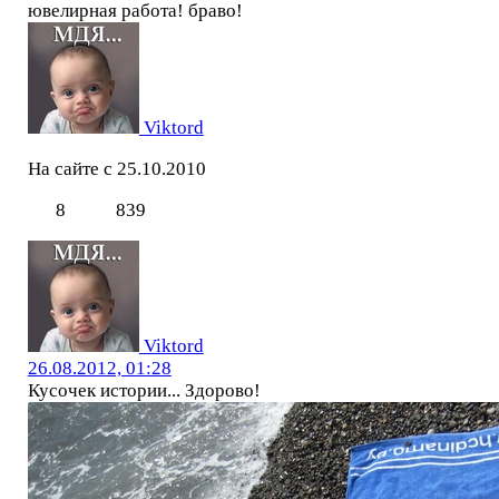
ювелирная работа! браво!
Viktord
На сайте с 25.10.2010
8
839
Viktord
26.08.2012, 01:28
Кусочек истории... Здорово!