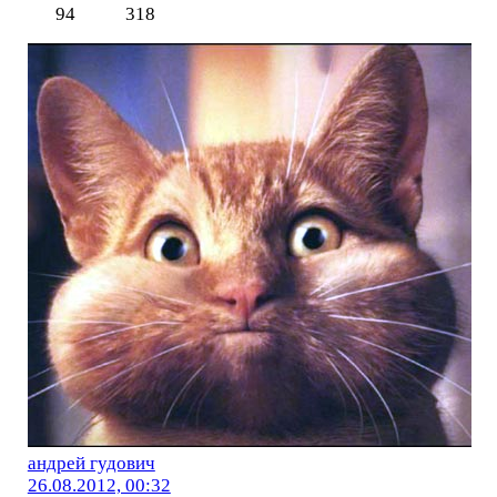
94
318
андрей гудович
26.08.2012, 00:32