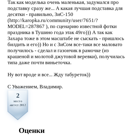
Так как моделька очень маленькая, задумался про
подставку сразу же... А какая лучшая подставка для
десятки - правильно, ЗиС-150
(http://karopka.ru/community/user/7651/?
MODEL=287867 ), по сценарию известной фотки
праздника в Тушино года этак 49го))) А так как
Захара тоже в этом масштабе не сыскать - пришлось
билдить и его)) Но и с ЗиСом все-таки все маловато
получилось - сделал и газончик в рамочке (из
крашеной и молотой джутовой веревки), получилась
типа даже почти виньеточка.
Ну вот вроде и все... Жду табуреток))
С Уважением, Владимир.
2
место
август 2012
Оценки