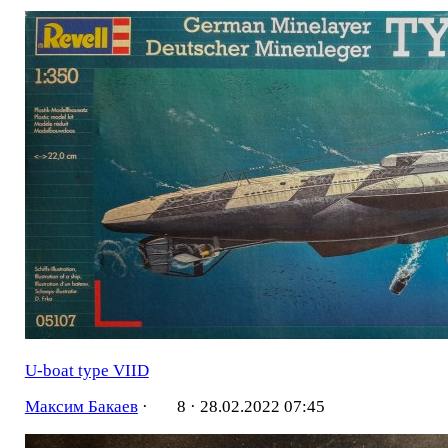
U-boat type VIID
Максим Бакаев
·
8 ·
28.02.2022 07:45