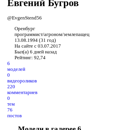
Евгений Бугров
@EvgenStend56
Оренбург
программист/агроном/землепащец
13.08.1994 (31 год)
На сайте с 03.07.2017
Был(а) 6 дней назад
Рейтинг:
92,74
6
моделей
0
видеороликов
220
комментариев
0
тем
76
постов
Модели в галерее
6