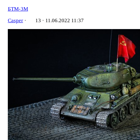
БТМ-3М
Casper
·
13 ·
11.06.2022 11:37