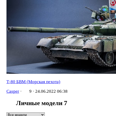
Т-80 БВМ (Морская пехота)
Casper
·
9 ·
24.06.2022 06:38
Личные модели
7