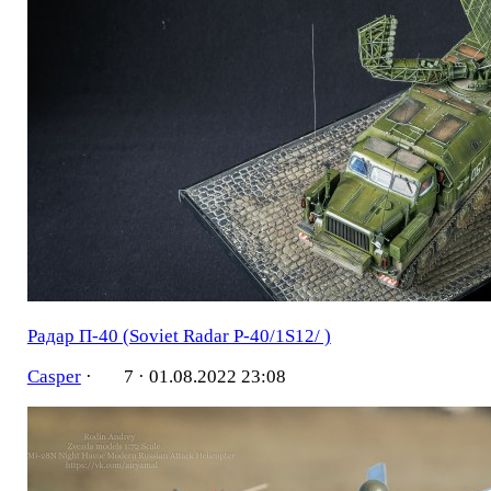
Радар П-40 (Soviet Radar P-40/1S12/ )
Casper
·
7 ·
01.08.2022 23:08