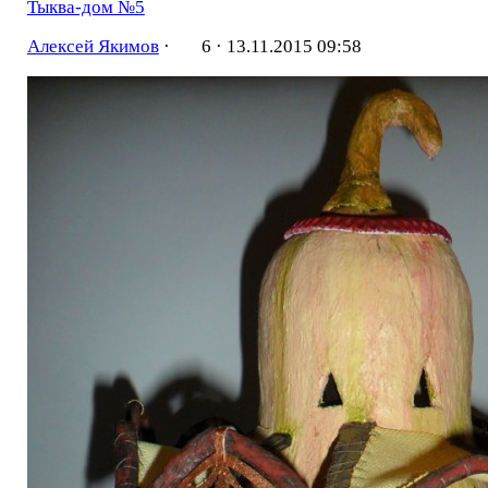
Тыква-дом №5
Алексей Якимов
·
6 ·
13.11.2015 09:58