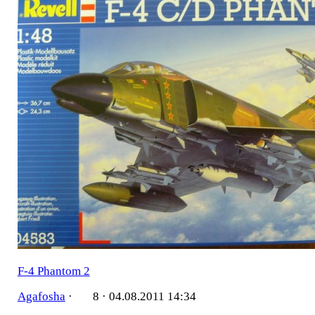
F-4 Phantom 2
Agafosha
·
8 ·
04.08.2011 14:34