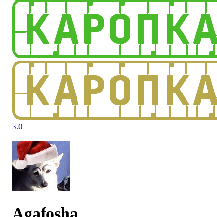
3.0
Agafosha