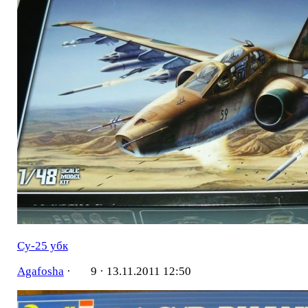
Су-25 убк
Agafosha
·
9 ·
13.11.2011 12:50