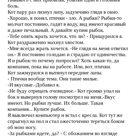
боль.
Кот пару раз лизнул лапу, задумчиво глядя в окно.
-Хорошо, я понял, птички - зло. А рыбки? Рыбки-то
молчат постоянно, гадят в воду, вид имеют красивый
и даже печальный. А давайте купим рыбок.
-Тебе опять жрать хочется, что ли? - Прищурился я.
Кот раздраженно махнул хвостом.
-Мне всегда жрать хочется. -Не глядя на меня ответил
он.- Я постоянно голодаю и страдаю от одиночества.
Я и рыбок-то почему попросил? Хоть какая-то, да
компания, пока вы на работе. Или, вот. птички.
Кот зажмурился и вытянул передние лапы.
- Птички вообще тема. Они такие милые.
-И вкусные.-Добавил я.
-Не буду отрицать очевидное.- Кот громко упал на
бок и вывернув голову посмотрел на меня.-Вкус
имеют. Но рыбки лучше. Их больше. Такая
компания... Купите рыбок.
Я выключил компьютер и встал с кресла. Кот тут же
спрыгнул на пол и стал ожесточенно тереться боком
об мою ногу.
-За рыбками идете, да? - С обожанием во взгляде