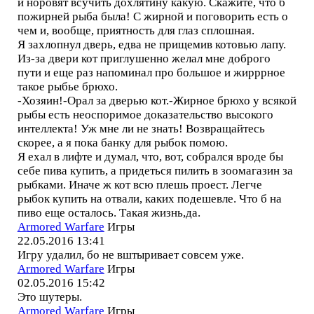
и норовят всучить дохлятину какую. Скажите, что б
пожирней рыба была! С жирной и поговорить есть о
чем и, вообще, приятность для глаз сплошная.
Я захлопнул дверь, едва не прищемив котовью лапу.
Из-за двери кот приглушенно желал мне доброго
пути и еще раз напоминал про большое и жирррное
такое рыбье брюхо.
-Хозяин!-Орал за дверью кот.-Жирное брюхо у всякой
рыбы есть неоспоримое доказательство высокого
интеллекта! Уж мне ли не знать! Возвращайтесь
скорее, а я пока банку для рыбок помою.
Я ехал в лифте и думал, что, вот, собрался вроде бы
себе пива купить, а придеться пилить в зоомагазин за
рыбками. Иначе ж кот всю плешь проест. Легче
рыбок купить на отвали, каких подешевле. Что б на
пиво еще осталось. Такая жизнь,да.
Armored Warfare
Игры
22.05.2016 13:41
Игру удалил, бо не вштыривает совсем уже.
Armored Warfare
Игры
02.05.2016 15:42
Это шутеры.
Armored Warfare
Игры