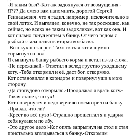
-Я таким был?-Кот аж задохнулся от возмущения.-
Я??? Да смею вам напомнить, дорогой Сергей
Геннадьевич, что я гадил, например, исключительно в
свой лоток. И выглядел, конечно, не так роскошно, как
сейчас, но всяко не таким задохликом, вот как она. И
кот сильно ткнул когтем в банку. От чего рядом с
рыбкой стала плавать вторая колбаска.
-Всю кухню засрет.-Тихо сказал кот и шумно
спрыгнул на пол.
Я сыпанул в банку рыбьего корма и встал из-за стола.
-Не переживай.- Ответил я вслед грустно уходящему
коту. -Тебя откормил и её, даст бог, откормлю.
Кот остановился в коридоре и повернул уши в мою
сторону.
-Да стопудово откормлю.-Продолжал я врать коту.-
Такая станет, что ух!
Кот повернулся и недоверчиво посмотрел на банку.
-Правда, что ли?
-Крест во всё пузо!-Страшно прошептал я и ударил
себя кулаком по лбу.
-Это другое дело!-Кот опять запрыгнул на стол и стал
пристально вглядываться в банку.-Откормим