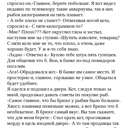
спросил он.-Главное, берите побольше. Я вот видел
недавно по телевизору такие аквариумы, так в них
рыбок килограммов на пять плавает.
- А тебе плохо не станет?- Отпихивая ногой кота,
спросил я.- С пяти килограммов-то?
-Мне? Плохо???-Кот округлил глаза и застыл,
наступив мне на ступню.-Шутить изволите, товарищ?
С пяти коло мне не то, что плохо, а очень даже
хорошо будет. У ж я-то себя знаю.
-Ладно - Ответил я.- Куплю тебе штук пять гупешек.
Для общения что б. Вон, в банке из-под помидоров
поселим.
-Ага!-Обрадовался кот.- В банке им самое место. И
просторно и, главное, горлышко не узкое. Общаться
будет удобнее.
Я оделся и подошел к двери. Кот, следуя тенью за
мной, продолжал давать советы по покупке рыб.
-Самое главное, что бы брюхо у рыбки было большое.
Хвост, плавники поменьше можно, а вот брюхо что б
необхватное. В брюхе самый вкус. Вы там скажите,
что для меня берете.- Стал орать кот, просовывая
морду в щель входной двери.- А то там продавцы так