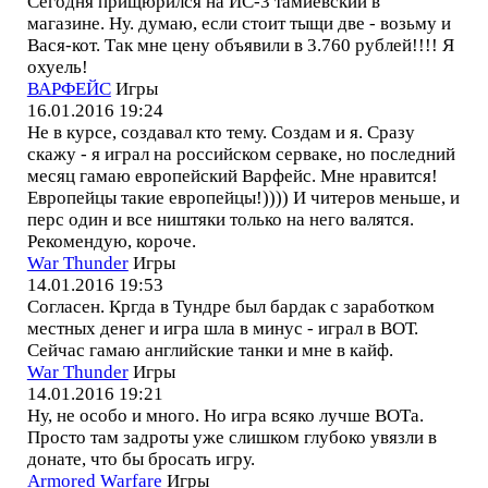
Сегодня прищюрился на ИС-3 тамиевский в
магазине. Ну. думаю, если стоит тыщи две - возьму и
Вася-кот. Так мне цену объявили в 3.760 рублей!!!! Я
охуель!
ВАРФЕЙС
Игры
16.01.2016 19:24
Не в курсе, создавал кто тему. Создам и я. Сразу
скажу - я играл на российском серваке, но последний
месяц гамаю европейский Варфейс. Мне нравится!
Европейцы такие европейцы!)))) И читеров меньше, и
перс один и все ништяки только на него валятся.
Рекомендую, короче.
War Thunder
Игры
14.01.2016 19:53
Согласен. Кргда в Тундре был бардак с заработком
местных денег и игра шла в минус - играл в ВОТ.
Сейчас гамаю английские танки и мне в кайф.
War Thunder
Игры
14.01.2016 19:21
Ну, не особо и много. Но игра всяко лучше ВОТа.
Просто там задроты уже слишком глубоко увязли в
донате, что бы бросать игру.
Armored Warfare
Игры