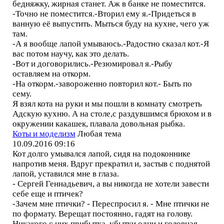
бедняжку, жирная станет. Аж в банке не поместится.
-Точно не поместится.-Вторил ему я.-Придеться в
ванную её выпустить. Мыться буду на кухне, чего уж
там.
-А я вообще лапой умываюсь.-Радостно сказал кот.-Я
вас потом научу, как это делать.
-Вот и договорились.-Резюмировал я.-Рыбу
оставляем на откорм.
-На откорм.-завороженно повторил кот.- Быть по
сему.
Я взял кота на руки и мы пошли в комнату смотреть
Адскую кухню. А на столе,с раздувшимся брюхом и в
окружении какашек, плавала довольная рыбка.
Коты и моделизм
Любая тема
10.09.2016 09:16
Кот долго умывался лапой, сидя на подоконнике
напротив меня. Вдруг прекратил и, застыв с поднятой
лапой, уставился мне в глаза.
- Сергей Геннадьевич, а вы никогда не хотели завести
себе еще и птичек?
-Зачем мне птички? - Переспросил я. - Мне птички не
по формату. Верещат постоянно, гадят на голову.
Никакого с них прибытка, убытки одни и головная