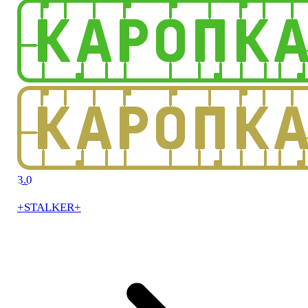
3.0
+STALKER+