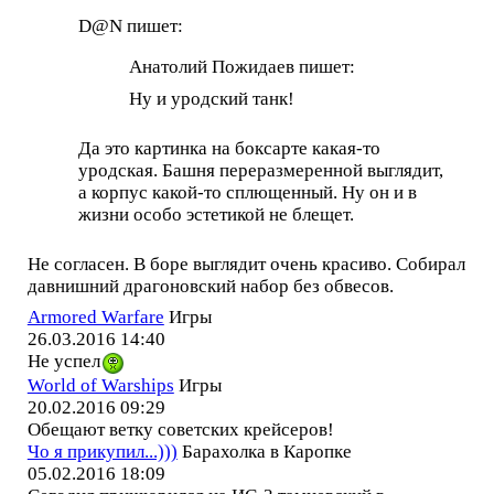
D@N пишет:
Анатолий Пожидаев пишет:
Ну и уродский танк!
Да это картинка на боксарте какая-то
уродская. Башня переразмеренной выглядит,
а корпус какой-то сплющенный. Ну он и в
жизни особо эстетикой не блещет.
Не согласен. В боре выглядит очень красиво. Собирал
давнишний драгоновский набор без обвесов.
Armored Warfare
Игры
26.03.2016 14:40
Не успел
World of Warships
Игры
20.02.2016 09:29
Обещают ветку советских крейсеров!
Чо я прикупил...)))
Барахолка в Каропке
05.02.2016 18:09