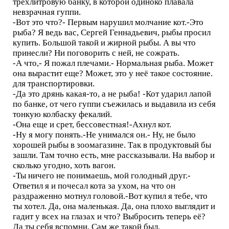
трехлитровую банку, в которой одиноко плавала
невзрачная гуппи.
-Вот это что?- Первым нарушил молчание кот.-Это
рыба? Я ведь вас, Сергей Геннадьевич, рыбы просил
купить. Большой такой и жирной рыбы. А вы что
принесли? Ни поговорить с ней, не сожрать.
-А что,- Я пожал плечами.- Нормальная рыба. Может
она вырастит еще? Может, это у неё такое состояние.
для транспортировки.
-Да это дрянь какая-то, а не рыба! -Кот ударил лапой
по банке, от чего гуппи съежилась и выдавила из себя
тонкую колбаску фекалий.
-Она еще и срет, бессовестная!-Ахнул кот.
-Ну я могу понять.-Не унимался он.- Ну, не было
хорошей рыбы в зоомагазине. Так в продуктовый бы
зашли. Там точно есть, мне рассказывали. На выбор и
сколько угодно, хоть вагон.
-Ты ничего не понимаешь, мой голодный друг.-
Ответил я и почесал кота за ухом, на что он
раздраженно мотнул головой.-Вот купил я тебе, что
ты хотел. Да, она маленькая. Да, она плохо выглядит и
гадит у всех на глазах и что? Выбросить теперь её?
Да ты себя вспомни. Сам же такой был.