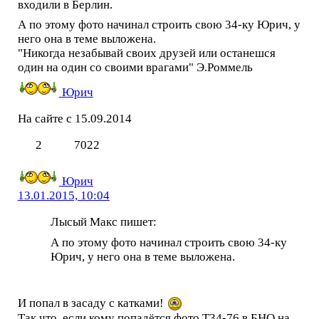
входили в Берлин.
А по этому фото начинал строить свою 34-ку Юрич, у
него она в теме выложена.
"Никогда незабывай своих друзей или останешся
один на один со своими врагами" Э.Роммель
Юрич
На сайте с 15.09.2014
2
7022
Юрич
13.01.2015, 10:04
Лысый Макс пишет:
А по этому фото начинал строить свою 34-ку
Юрич, у него она в теме выложена.
И попал в засаду с катками!
Так что, если кому попадётся фото Т34-76 в БНО на