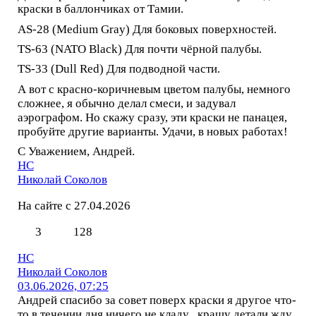
краски в баллончиках от Тамии.
AS-28 (Medium Gray) Для боковых поверхностей.
TS-63 (NATO Black) Для почти чёрной палубы.
TS-33 (Dull Red) Для подводной части.
А вот с красно-коричневым цветом палубы, немного
сложнее, я обычно делал смеси, и задувал
аэрографом. Но скажу сразу, эти краски не панацея,
пробуйте другие варианты. Удачи, в новых работах!
С Уважением, Андрей.
НС
Николай Соколов
На сайте с 27.04.2026
3
128
НС
Николай Соколов
03.06.2026, 07:25
Андрей спасибо за совет поверх краски я другое что-
то в течении дня ничего не кладу , крашу детали жду