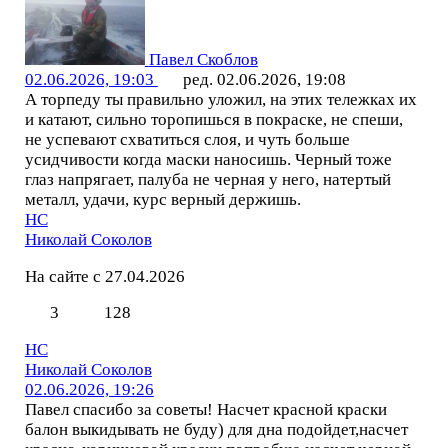
Павел Скоблов
02.06.2026, 19:03
ред. 02.06.2026, 19:08
А торпеду ты правильно уложил, на этих тележках их
и катают, сильно торопишься в покраске, не спеши,
не успевают схватиться слоя, и чуть больше
усидчивости когда маски наносишь. Черный тоже
глаз напрягает, палуба не черная у него, натертый
металл, удачи, курс верный держишь.
НС
Николай Соколов
На сайте с 27.04.2026
3
128
НС
Николай Соколов
02.06.2026, 19:26
Павел спасибо за советы! Насчет красной краски
балон выкидывать не буду) для дна подойдет,насчет