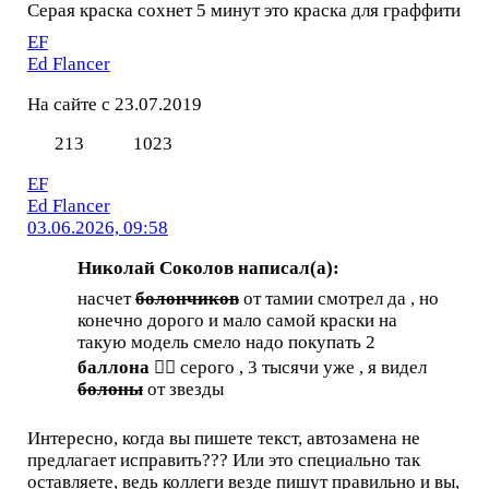
Серая краска сохнет 5 минут это краска для граффити
EF
Ed Flancer
На сайте с 23.07.2019
213
1023
EF
Ed Flancer
03.06.2026, 09:58
Николай Соколов написал(а):
насчет
болончиков
от тамии смотрел да , но
конечно дорого и мало самой краски на
такую модель смело надо покупать 2
баллона 🤦‍♂️
серого , 3 тысячи уже , я видел
болоны
от звезды
Интересно, когда вы пишете текст, автозамена не
предлагает исправить??? Или это специально так
оставляете, ведь коллеги везде пишут правильно и вы,