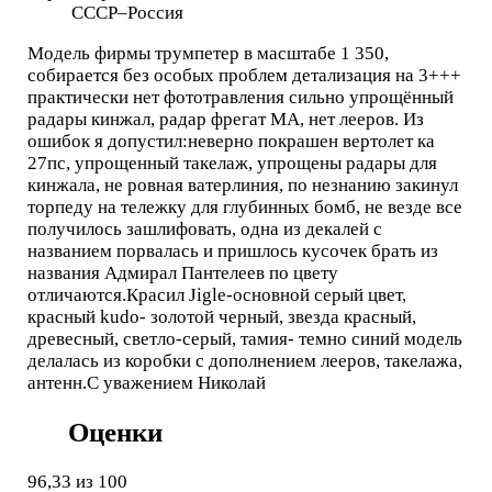
СССР–Россия
Модель фирмы трумпетер в масштабе 1 350,
собирается без особых проблем детализация на 3+++
практически нет фототравления сильно упрощённый
радары кинжал, радар фрегат МА, нет лееров. Из
ошибок я допустил:неверно покрашен вертолет ка
27пс, упрощенный такелаж, упрощены радары для
кинжала, не ровная ватерлиния, по незнанию закинул
торпеду на тележку для глубинных бомб, не везде все
получилось зашлифовать, одна из декалей с
названием порвалась и пришлось кусочек брать из
названия Адмирал Пантелеев по цвету
отличаются.Красил Jigle-основной серый цвет,
красный kudo- золотой черный, звезда красный,
древесный, светло-серый, тамия- темно синий модель
делалась из коробки с дополнением лееров, такелажа,
антенн.С уважением Николай
Оценки
96,33
из 100