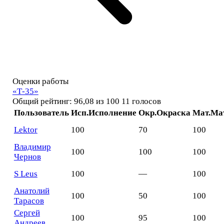
Оценки работы
«Т-35»
Общий рейтинг: 96,08 из 100
11 голосов
Пользователь
Исп.
Исполнение
Окр.
Окраска
Мат.
Ма
Lektor
100
70
100
Владимир
100
100
100
Чернов
S Leus
100
—
100
Анатолий
100
50
100
Тарасов
Сергей
100
95
100
Андреев